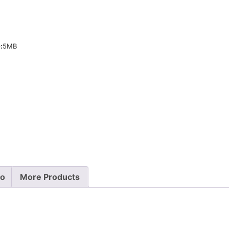
:
5MB
fo
More Products